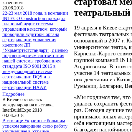
стартовал м
качеством
20.06.2018
театральный
22-23 мая 2018 года, в компании
INTECO Construction проходил
плановый аудит системы
19 апреля в Киеве стар
управления качеством, который
фестиваль театральны
проводили аудиторы органа
сертификации управления
основанный в 2007 г. 
качеством ДП
университетом театра, к
"Укрметртестстандарт", с целью
Карпенко-Карого совме
подтверждениям соответствия
группой компаний INT
нашей системы требованиям
Андриевским. В этом г
стандарта ISO 9001:2015 в
международной системе
участие 14 театральных
сертификации DQS и в
них делегации из Китая
национальной системе
Румынии, Болгарии, Ве
сертификации НААУ.
Подробнее
«Мы гордимся тем, что 
В Киеве состоялась
удалось сохранить фест
международная выставка
раз. Сегодня лучшие т
InterBuildExpo 2018
03.04.2018
принимают юных актеро
В столице Украины с большим
себя настоящими масте
успехом завершила свою работу
благодаря настойчивос
крупнейшая в Украине