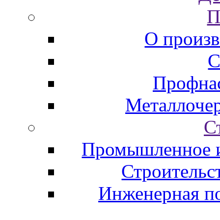
П
О произв
С
Профна
Металлоче
С
Промышленное и
Строительс
Инженерная по