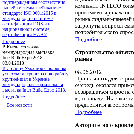
подтверждениям соответствия
компании INTECO const
нашей системы требованиям
прокомментировала осн
стандарта ISO 9001:2015 в
международной системе
рынка сэндвич-панелей 
сертификации DQS и в
затронуты вопросы емко
национальной системе
потребительского спрос
сертификации НААУ.
Подробнее
Подробнее
В Киеве состоялась
Строительство объект
международная выставка
InterBuildExpo 2018
рынка
03.04.2018
В столице Украины с большим
08.06.2012
успехом завершила свою работу
Прошлый год для строи
крупнейшая в Украине
очередь оказался приме
международная строительная
выставка Inter Build Expo 2018.
возвращаться спрос на 
Подробнее
м) площади. Их заказчи
предприятия агропромы
Все новости
Подробнее
Авторитетно о кровле