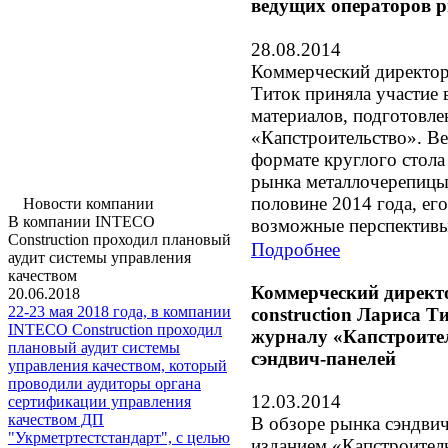
ведущих операторов 
28.08.2014
Коммерческий директор
Титок приняла участие 
материалов, подготовл
«Капстроительство». В
формате круглого стола
рынка металлочерепицы
половине 2014 года, ег
Новости компании
В компании INTECO
возможные перспективы
Construction проходил плановый
Подробнее
аудит системы управления
качеством
Коммерческий дирек
20.06.2018
22-23 мая 2018 года, в компании
construction Лариса 
INTECO Construction проходил
журналу «Капстроите
плановый аудит системы
сэндвич-панелей
управления качеством, который
проводили аудиторы органа
12.03.2014
сертификации управления
качеством ДП
В обзоре рынка сэндвич
"Укрметртестстандарт", с целью
изданием «Капстроител