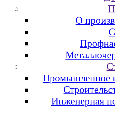
П
О произв
С
Профна
Металлоче
С
Промышленное и
Строительс
Инженерная по