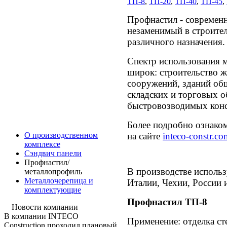
ТП-8
,
ТП-20
,
ТП-40
,
ТП-45
,
Профнастил - современ
незаменимый в строите
различного назначения.
Спектр использования 
широк: строительство
сооружений, зданий общ
складских и торговых о
быстровозводимых конс
Более подробно ознако
на сайте
inteco-constr.c
О производственном
комплексе
Сэндвич панели
Профнастил/
В производстве использ
металлопрофиль
Металлочерепица и
Италии, Чехии, России 
комплектующие
Профнастил ТП-8
Новости компании
В компании INTECO
Применение: отделка ст
Construction проходил плановый