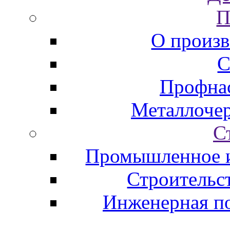
П
О произв
С
Профна
Металлоче
С
Промышленное и
Строительс
Инженерная по