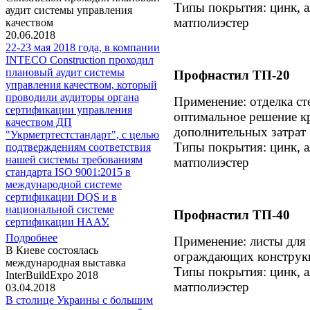
Типы покрытия: цинк, а
аудит системы управления
матполиэстер
качеством
20.06.2018
22-23 мая 2018 года, в компании
INTECO Construction проходил
плановый аудит системы
Профнастил ТП-20
управления качеством, который
проводили аудиторы органа
Применение: отделка ст
сертификации управления
оптимальное решение к
качеством ДП
дополнительных затрат
"Укрметртестстандарт", с целью
Типы покрытия: цинк, а
подтверждениям соответствия
нашей системы требованиям
матполиэстер
стандарта ISO 9001:2015 в
международной системе
сертификации DQS и в
национальной системе
Профнастил ТП-40
сертификации НААУ.
Подробнее
Применение: листы для 
В Киеве состоялась
ограждающих конструк
международная выставка
Типы покрытия: цинк, а
InterBuildExpo 2018
матполиэстер
03.04.2018
В столице Украины с большим