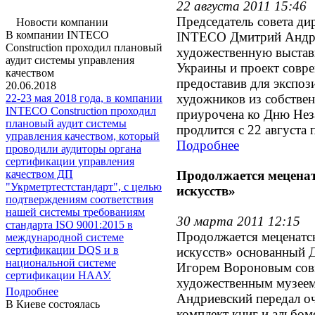
22 августа 2011 15:46
Председатель совета д
Новости компании
В компании INTECO
INTECO Дмитрий Андри
Construction проходил плановый
художественную выста
аудит системы управления
Украины и проект совре
качеством
предоставив для экспо
20.06.2018
художников из собствен
22-23 мая 2018 года, в компании
INTECO Construction проходил
приурочена ко Дню Нез
плановый аудит системы
продлится с 22 августа 
управления качеством, который
Подробнее
проводили аудиторы органа
сертификации управления
Продолжается мецена
качеством ДП
"Укрметртестстандарт", с целью
искусств»
подтверждениям соответствия
нашей системы требованиям
30 марта 2011 12:15
стандарта ISO 9001:2015 в
Продолжается меценатс
международной системе
сертификации DQS и в
искусств» основанный 
национальной системе
Игорем Вороновым сов
сертификации НААУ.
художественным музее
Подробнее
Андриевский передал о
В Киеве состоялась
комплект книг и альбо