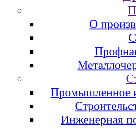
П
О произв
С
Профна
Металлоче
С
Промышленное и
Строительс
Инженерная по